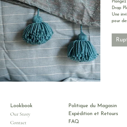
Plongez 
Drap Pl
Une invi
pour des
Rupt
Lookbook
Politique du Magasin
Our Story
Expédition et Retours
FAQ
Contact