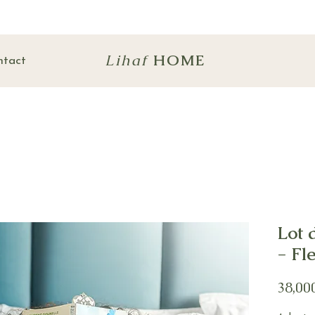
Lihaf
HOME
ntact
Lot 
- Fl
38,00