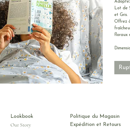
Adoptez
Lot de 2
et Gris.
Offrez à
fraîcheu
floraux r
Dimensi
Rupt
Lookbook
Politique du Magasin
Our Story
Expédition et Retours