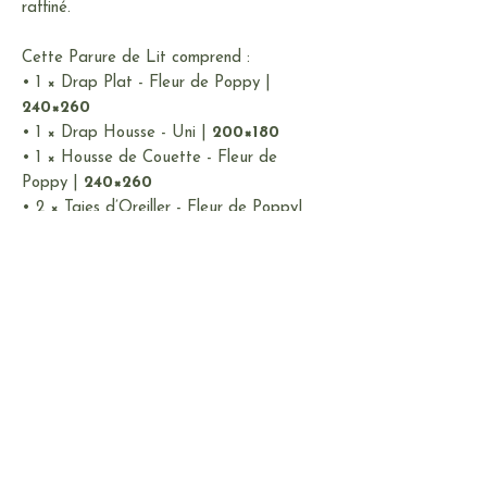
raffiné.
Cette Parure de Lit comprend :
• 1 × Drap Plat - Fleur de Poppy |
240×260
• 1 × Drap Housse - Uni |
200×180
• 1 × Housse de Couette - Fleur de
Poppy |
240×260
• 2 × Taies d’Oreiller - Fleur de Poppy|
50×70
• 2 × Taies d’Oreiller - Uni |
50×70
NB: Veuillez noter que nos Parures de
Lit pour deux places incluent 4 Taies
d'Oreiller, tandis que nos Parures pour
une place et une place et demi
comprennent 2 Taies d'Oreiller.